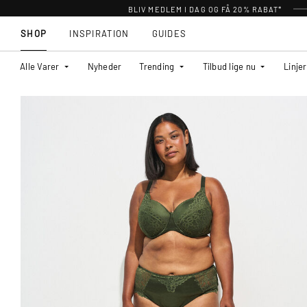
BLIV MEDLEM I DAG OG FÅ 20% RABAT*
SHOP
INSPIRATION
GUIDES
Alle Varer
Nyheder
Trending
Tilbud lige nu
Linjer