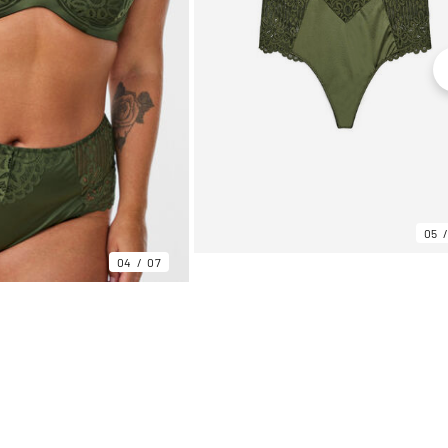
05
04
07