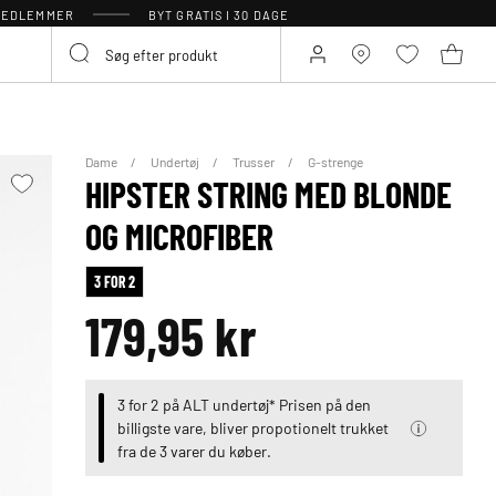
 MEDLEMMER
BYT GRATIS I 30 DAGE
Dame
Undertøj
Trusser
G-strenge
HIPSTER STRING MED BLONDE
OG MICROFIBER
3 FOR 2
179,95 kr
3 for 2 på ALT undertøj* Prisen på den
billigste vare, bliver propotionelt trukket
fra de 3 varer du køber.