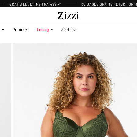
GRATIS LEVERING FRA 499,-*
30 DAGES GRATIS RETUR FOR
Preorder
Udsalg
Zizzi Live