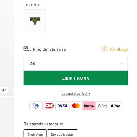
Farve:
Grøn
Find din størrelse
Få tilbage
44
LÆG I KURV
07
Lagerstatus i butik
Relaterede kategorier
G-strenge
Sexede trusser