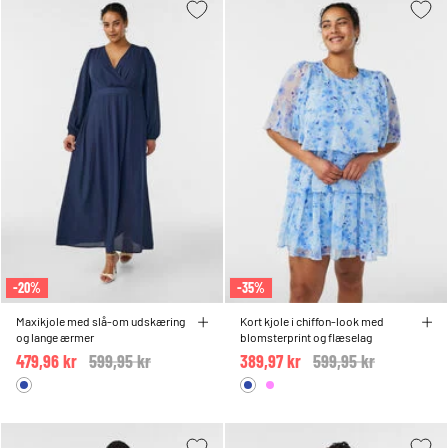
-20%
-35%
Maxikjole med slå-om udskæring
Kort kjole i chiffon-look med
og lange ærmer
blomsterprint og flæselag
479,96 kr
Price reduced from
599,95 kr
to
389,97 kr
Price reduced from
599,95 kr
to