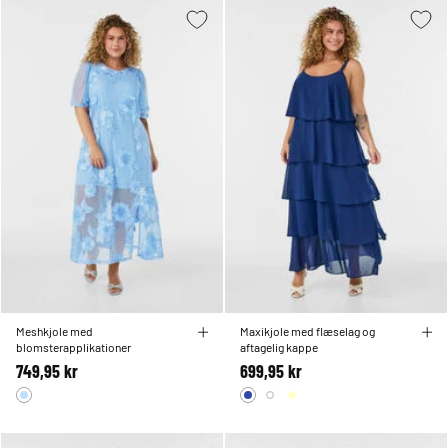
Meshkjole med
Maxikjole med flæselag og
blomsterapplikationer
aftagelig kappe
749,95 kr
699,95 kr