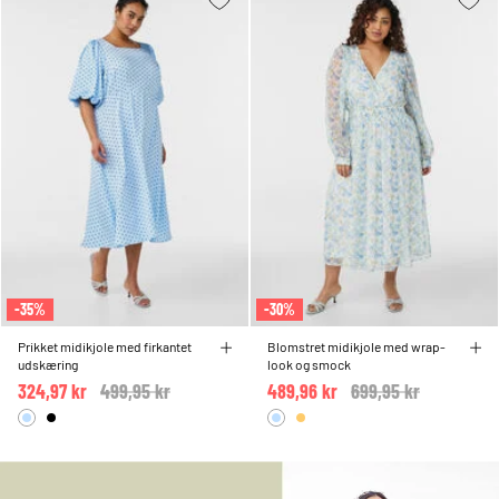
-35%
-30%
Prikket midikjole med firkantet
Blomstret midikjole med wrap-
udskæring
look og smock
324,97 kr
Price reduced from
499,95 kr
to
489,96 kr
Price reduced from
699,95 kr
to