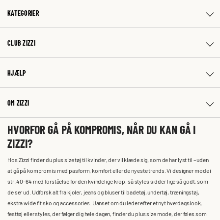
KATEGORIER
CLUB ZIZZI
HJÆLP
OM ZIZZI
HVORFOR GÅ PÅ KOMPROMIS, NÅR DU KAN GÅ I
ZIZZI?
Hos Zizzi finder du plus size tøj til kvinder, der vil klæde sig, som de har lyst til – uden
at gå på kompromis med pasform, komfort eller de nyeste trends. Vi designer mode i
str. 40-64 med forståelse for den kvindelige krop, så styles sidder lige så godt, som
de ser ud. Udforsk alt fra kjoler, jeans og bluser til badetøj, undertøj, træningstøj,
ekstra wide fit sko og accessories. Uanset om du leder efter et nyt hverdagslook,
festtøj eller styles, der følger dig hele dagen, finder du plus size mode, der føles som