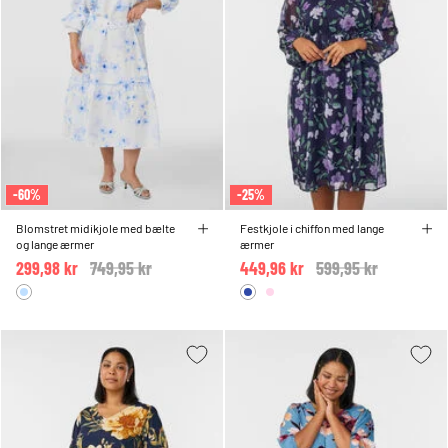
-60%
-25%
Blomstret midikjole med bælte
Festkjole i chiffon med lange
og lange ærmer
ærmer
299,98 kr
Price reduced from
749,95 kr
to
449,96 kr
Price reduced from
599,95 kr
to