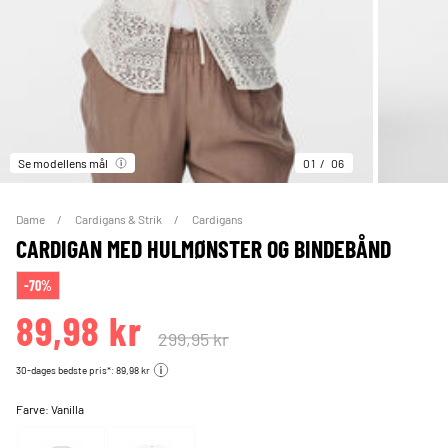
Se modellens mål
01
06
Dame
Cardigans & Strik
Cardigans
CARDIGAN MED HULMØNSTER OG BINDEBÅND
-70%
89,98 kr
299,95 kr
30-dages bedste pris*: 89,98 kr
Farve:
Vanilla