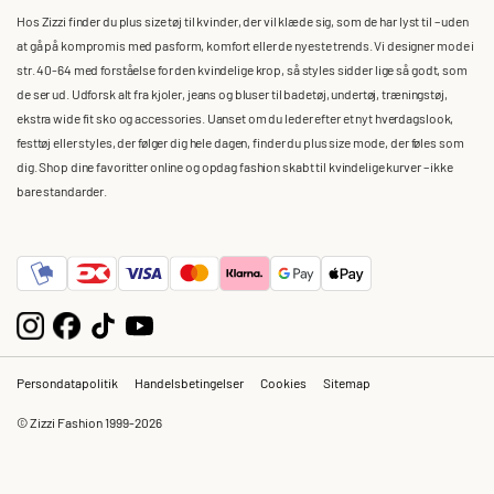
Hos Zizzi finder du plus size tøj til kvinder, der vil klæde sig, som de har lyst til – uden
at gå på kompromis med pasform, komfort eller de nyeste trends. Vi designer mode i
str. 40-64 med forståelse for den kvindelige krop, så styles sidder lige så godt, som
de ser ud. Udforsk alt fra kjoler, jeans og bluser til badetøj, undertøj, træningstøj,
ekstra wide fit sko og accessories. Uanset om du leder efter et nyt hverdagslook,
festtøj eller styles, der følger dig hele dagen, finder du plus size mode, der føles som
dig. Shop dine favoritter online og opdag fashion skabt til kvindelige kurver – ikke
bare standarder.
Persondatapolitik
Handelsbetingelser
Cookies
Sitemap
© Zizzi Fashion 1999-2026