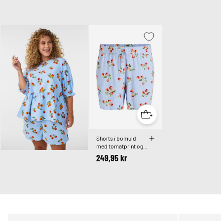
Shorts i bomuld
med tomatprint og
høj talje
249,95 kr