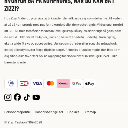
HVORFOR GÅ PÅ KOMPROMIS, NÅR DU KAN GÅ I
ZIZZI?
Hos Zizzi finder du plus size tøj til kvinder, der vil klæde sig, som de har lyst til – uden
at gå på kompromis med pasform, komfort eller de nyeste trends. Vi designer mode i
str. 40-64 med forståelse for den kvindelige krop, så styles sidder lige så godt, som
de ser ud. Udforsk alt fra kjoler, jeans og bluser til badetøj, undertøj, træningstøj,
ekstra wide fit sko og accessories. Uanset om du leder efter et nyt hverdagslook,
festtøj eller styles, der følger dig hele dagen, finder du plus size mode, der føles som
dig. Shop dine favoritter online og opdag fashion skabt til kvindelige kurver – ikke
bare standarder.
Persondatapolitik
Handelsbetingelser
Cookies
Sitemap
© Zizzi Fashion 1999-2026