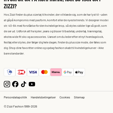
ZIZZI?
Hos Zizzi finder du plus size tøj til kvinder, der vil klæde sig, som de har lyst til – uden
at gå på kompromis med pasform, komfort eller de nyeste trends. Vi designer mode i
str. 40-64 med forståelse for den kvindelige krop, så styles sidder lige så godt, som
de ser ud. Udforsk alt fra kjoler, jeans og bluser til badetøj, undertøj, træningstøj,
ekstra wide fit sko og accessories. Uanset om du leder efter et nyt hverdagslook,
festtøj eller styles, der følger dig hele dagen, finder du plus size mode, der føles som
dig. Shop dine favoritter online og opdag fashion skabt til kvindelige kurver – ikke
bare standarder.
Persondatapolitik
Handelsbetingelser
Cookies
Sitemap
© Zizzi Fashion 1999-2026