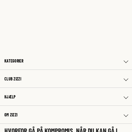
KATEGORIER
CLUB ZIZZI
HJÆLP
OM ZIZZI
HVORFOR GÅ PÅ KOMPROMIS, NÅR DU KAN GÅ I