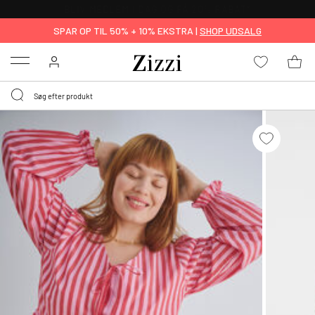
GRATIS LEVERING FRA 499,-*
SPAR OP TIL 50% + 10% EKSTRA |
SHOP UDSALG
Menu