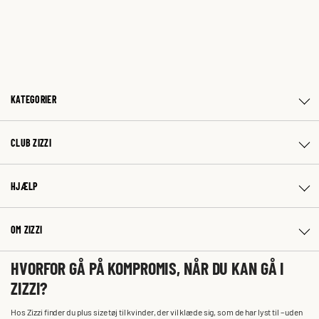
KATEGORIER
CLUB ZIZZI
HJÆLP
OM ZIZZI
HVORFOR GÅ PÅ KOMPROMIS, NÅR DU KAN GÅ I
ZIZZI?
Hos Zizzi finder du plus size tøj til kvinder, der vil klæde sig, som de har lyst til – uden