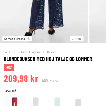
Se modellens mål
01
06
Dame
Bukser & Leggings
Bukser
BLONDEBUKSER MED HØJ TALJE OG LOMMER
-65%
209,98 kr
599,95 kr
Farve:
Blå