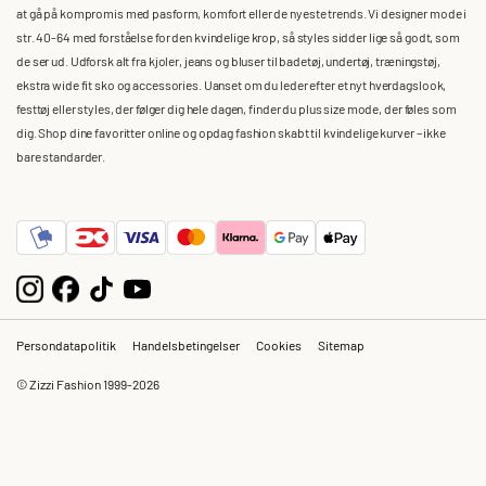
at gå på kompromis med pasform, komfort eller de nyeste trends. Vi designer mode i
str. 40-64 med forståelse for den kvindelige krop, så styles sidder lige så godt, som
de ser ud. Udforsk alt fra kjoler, jeans og bluser til badetøj, undertøj, træningstøj,
ekstra wide fit sko og accessories. Uanset om du leder efter et nyt hverdagslook,
festtøj eller styles, der følger dig hele dagen, finder du plus size mode, der føles som
dig. Shop dine favoritter online og opdag fashion skabt til kvindelige kurver – ikke
bare standarder.
Persondatapolitik
Handelsbetingelser
Cookies
Sitemap
© Zizzi Fashion 1999-2026