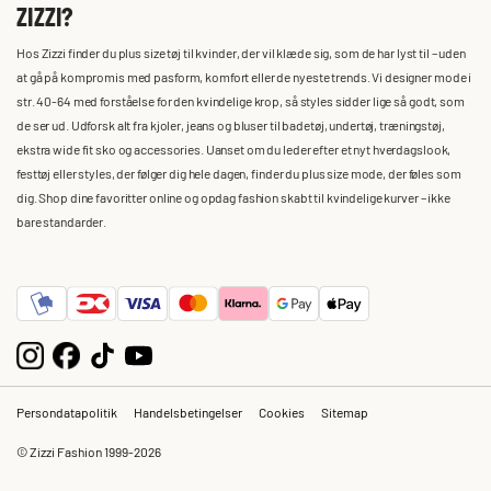
ZIZZI?
Hos Zizzi finder du plus size tøj til kvinder, der vil klæde sig, som de har lyst til – uden
at gå på kompromis med pasform, komfort eller de nyeste trends. Vi designer mode i
str. 40-64 med forståelse for den kvindelige krop, så styles sidder lige så godt, som
de ser ud. Udforsk alt fra kjoler, jeans og bluser til badetøj, undertøj, træningstøj,
ekstra wide fit sko og accessories. Uanset om du leder efter et nyt hverdagslook,
festtøj eller styles, der følger dig hele dagen, finder du plus size mode, der føles som
dig. Shop dine favoritter online og opdag fashion skabt til kvindelige kurver – ikke
bare standarder.
Persondatapolitik
Handelsbetingelser
Cookies
Sitemap
© Zizzi Fashion 1999-2026