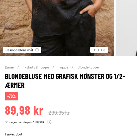
Se modellens mål
01
08
Dame
T-shirts & Toppe
Toppe
Blonde toppe
BLONDEBLUSE MED GRAFISK MØNSTER OG 1/2-
ÆRMER
-70%
89,98 kr
299,95 kr
30-dages bedste pris*: 89,98 kr
Farve:
Sort