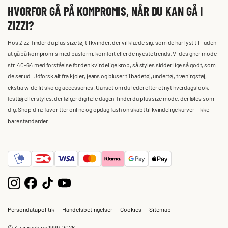
HVORFOR GÅ PÅ KOMPROMIS, NÅR DU KAN GÅ I
ZIZZI?
Hos Zizzi finder du plus size tøj til kvinder, der vil klæde sig, som de har lyst til – uden
at gå på kompromis med pasform, komfort eller de nyeste trends. Vi designer mode i
str. 40-64 med forståelse for den kvindelige krop, så styles sidder lige så godt, som
de ser ud. Udforsk alt fra kjoler, jeans og bluser til badetøj, undertøj, træningstøj,
ekstra wide fit sko og accessories. Uanset om du leder efter et nyt hverdagslook,
festtøj eller styles, der følger dig hele dagen, finder du plus size mode, der føles som
dig. Shop dine favoritter online og opdag fashion skabt til kvindelige kurver – ikke
bare standarder.
Persondatapolitik
Handelsbetingelser
Cookies
Sitemap
© Zizzi Fashion 1999-2026