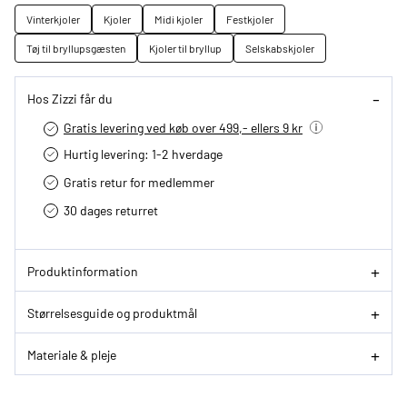
Vinterkjoler
Kjoler
Midi kjoler
Festkjoler
Tøj til bryllupsgæsten
Kjoler til bryllup
Selskabskjoler
Hos Zizzi får du
Gratis levering ved køb over 499,- ellers 9 kr
Hurtig levering­: 1-2 hverdage
Gratis retur for medlemmer
30 dages returret
Produktinformation
Størrelsesguide og produktmål
Materiale & pleje