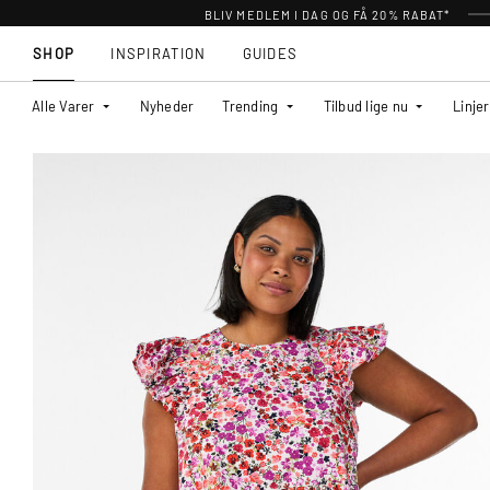
BLIV MEDLEM I DAG OG FÅ 20% RABAT*
SHOP
INSPIRATION
GUIDES
Alle Varer
Nyheder
Trending
Tilbud lige nu
Linjer