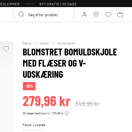
 MEDLEMMER
BYT GRATIS I 30 DAGE
Dame
Kjoler
Korte kjoler
BLOMSTRET BOMULDSKJOLE
MED FLÆSER OG V-
UDSKÆRING
-20%
279,96 kr
349,95 kr
30-dages bedste pris*: 279,96 kr
Farve:
Lyserød