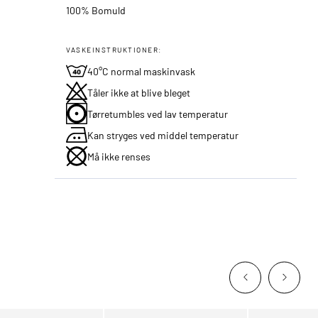
100% Bomuld
VASKEINSTRUKTIONER:
40°C normal maskinvask
Tåler ikke at blive bleget
Tørretumbles ved lav temperatur
Kan stryges ved middel temperatur
Må ikke renses