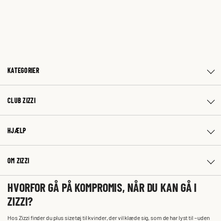
KATEGORIER
CLUB ZIZZI
HJÆLP
OM ZIZZI
HVORFOR GÅ PÅ KOMPROMIS, NÅR DU KAN GÅ I
ZIZZI?
Hos Zizzi finder du plus size tøj til kvinder, der vil klæde sig, som de har lyst til – uden