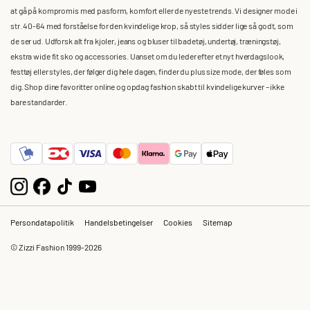
at gå på kompromis med pasform, komfort eller de nyeste trends. Vi designer mode i
str. 40-64 med forståelse for den kvindelige krop, så styles sidder lige så godt, som
de ser ud. Udforsk alt fra kjoler, jeans og bluser til badetøj, undertøj, træningstøj,
ekstra wide fit sko og accessories. Uanset om du leder efter et nyt hverdagslook,
festtøj eller styles, der følger dig hele dagen, finder du plus size mode, der føles som
dig. Shop dine favoritter online og opdag fashion skabt til kvindelige kurver – ikke
bare standarder.
Persondatapolitik
Handelsbetingelser
Cookies
Sitemap
© Zizzi Fashion 1999-2026