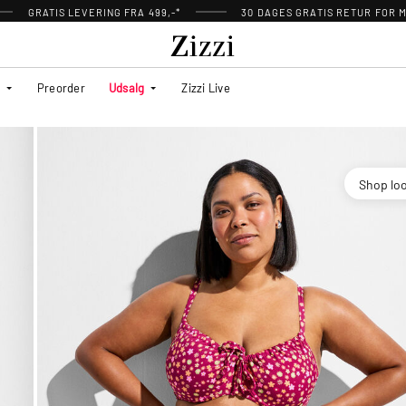
GRATIS LEVERING FRA 499,-*
30 DAGES GRATIS RETUR FOR
Preorder
Udsalg
Zizzi Live
Shop lo