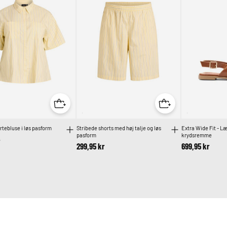
ortebluse i løs pasform
Stribede shorts med høj talje og løs
Extra Wide Fit - 
pasform
krydsremme
r
299,95 kr
699,95 kr