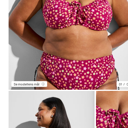
Se modellens mål
01