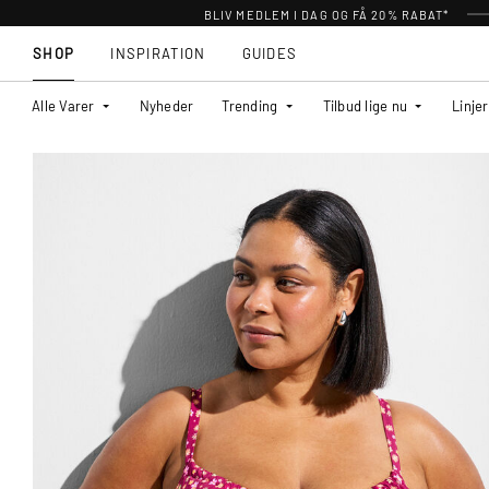
BLIV MEDLEM I DAG OG FÅ 20% RABAT*
SHOP
INSPIRATION
GUIDES
Alle Varer
Nyheder
Trending
Tilbud lige nu
Linjer