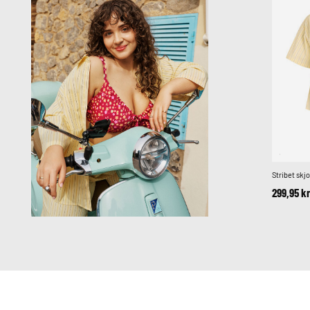
Stribet skj
299,95 k