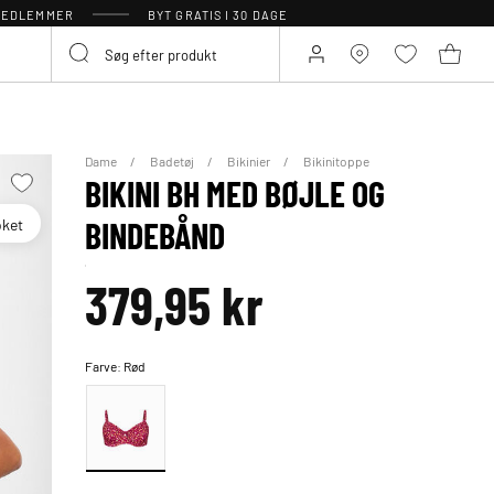
 MEDLEMMER
BYT GRATIS I 30 DAGE
Dame
Badetøj
Bikinier
Bikinitoppe
BIKINI BH MED BØJLE OG
oket
BINDEBÅND
379,95 kr
Farve:
Rød