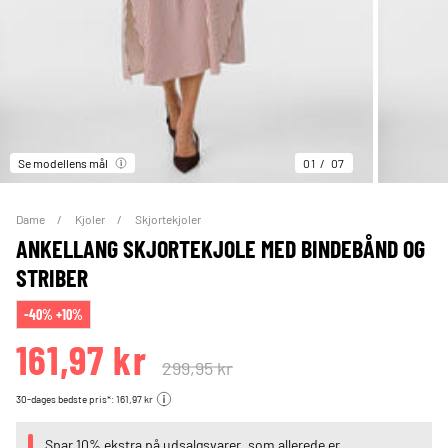
Se modellens mål
01
07
Dame
Kjoler
Skjortekjoler
ANKELLANG SKJORTEKJOLE MED BINDEBÅND OG
STRIBER
-40% +10%
161,97 kr
299,95 kr
30-dages bedste pris*: 161,97 kr
Spar 10% ekstra på udsalgsvarer, som allerede er