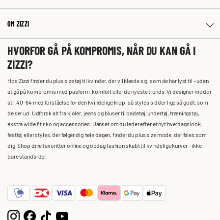
OM ZIZZI
HVORFOR GÅ PÅ KOMPROMIS, NÅR DU KAN GÅ I
ZIZZI?
Hos Zizzi finder du plus size tøj til kvinder, der vil klæde sig, som de har lyst til – uden
at gå på kompromis med pasform, komfort eller de nyeste trends. Vi designer mode i
str. 40-64 med forståelse for den kvindelige krop, så styles sidder lige så godt, som
de ser ud. Udforsk alt fra kjoler, jeans og bluser til badetøj, undertøj, træningstøj,
ekstra wide fit sko og accessories. Uanset om du leder efter et nyt hverdagslook,
festtøj eller styles, der følger dig hele dagen, finder du plus size mode, der føles som
dig. Shop dine favoritter online og opdag fashion skabt til kvindelige kurver – ikke
bare standarder.