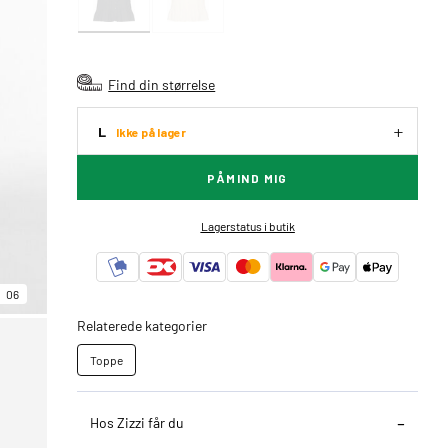
Find din størrelse
L
Ikke på lager
PÅMIND MIG
Lagerstatus i butik
06
Relaterede kategorier
Toppe
Hos Zizzi får du