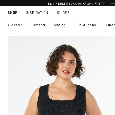
BLIV MEDLEM I DAG OG FÅ 20% RABAT*
SHOP
INSPIRATION
GUIDES
Alle Varer
Nyheder
Trending
Tilbud lige nu
Linjer