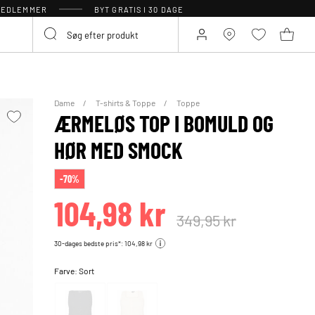
 MEDLEMMER
BYT GRATIS I 30 DAGE
Dame
T-shirts & Toppe
Toppe
ÆRMELØS TOP I BOMULD OG
HØR MED SMOCK
-70%
104,98 kr
349,95 kr
30-dages bedste pris*: 104,98 kr
Farve:
Sort