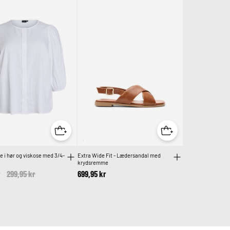
e i hør og viskose med 3/4-
Extra Wide Fit - Lædersandal med
krydsremme
r
Price reduced from
299,95 kr
to
699,95 kr