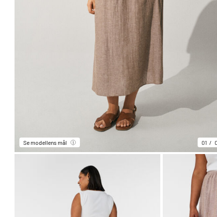
Se modellens mål
01