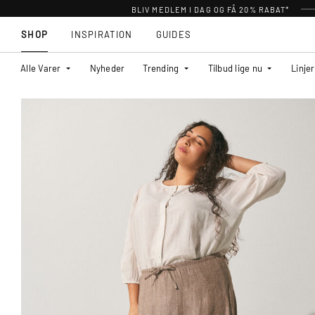
BLIV MEDLEM I DAG OG FÅ 20% RABAT*
SHOP
INSPIRATION
GUIDES
Alle Varer
Nyheder
Trending
Tilbud lige nu
Linjer