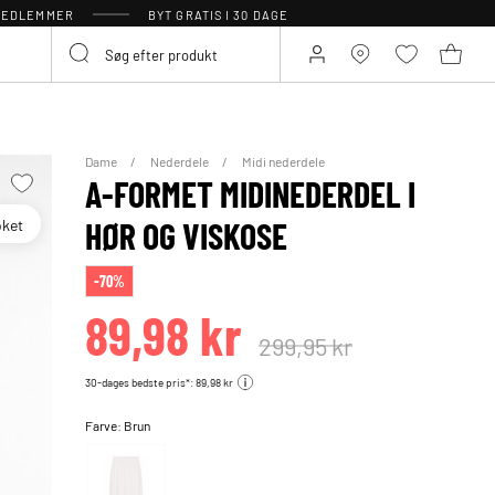
 MEDLEMMER
BYT GRATIS I 30 DAGE
Dame
Nederdele
Midi nederdele
A-FORMET MIDINEDERDEL I
oket
HØR OG VISKOSE
-70%
89,98 kr
299,95 kr
30-dages bedste pris*: 89,98 kr
Farve:
Brun