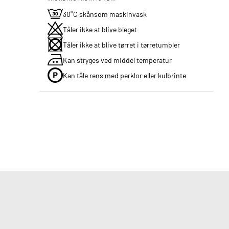
30°C skånsom maskinvask
Tåler ikke at blive bleget
Tåler ikke at blive tørret i tørretumbler
Kan stryges ved middel temperatur
Kan tåle rens med perklor eller kulbrinte