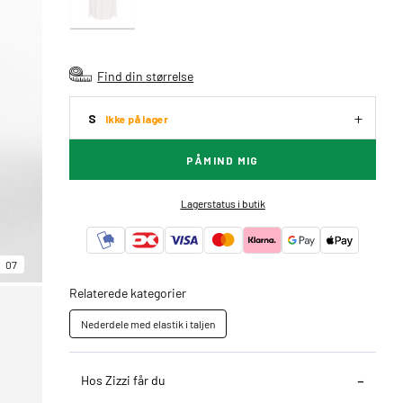
Find din størrelse
S
Ikke på lager
PÅMIND MIG
Lagerstatus i butik
07
Relaterede kategorier
Nederdele med elastik i taljen
Hos Zizzi får du