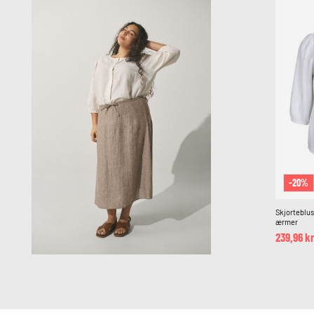
-20%
Skjorteblus
ærmer
239,96 k