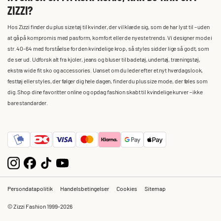
ZIZZI?
Hos Zizzi finder du plus size tøj til kvinder, der vil klæde sig, som de har lyst til – uden
at gå på kompromis med pasform, komfort eller de nyeste trends. Vi designer mode i
str. 40-64 med forståelse for den kvindelige krop, så styles sidder lige så godt, som
de ser ud. Udforsk alt fra kjoler, jeans og bluser til badetøj, undertøj, træningstøj,
ekstra wide fit sko og accessories. Uanset om du leder efter et nyt hverdagslook,
festtøj eller styles, der følger dig hele dagen, finder du plus size mode, der føles som
dig. Shop dine favoritter online og opdag fashion skabt til kvindelige kurver – ikke
bare standarder.
Persondatapolitik
Handelsbetingelser
Cookies
Sitemap
© Zizzi Fashion 1999-2026