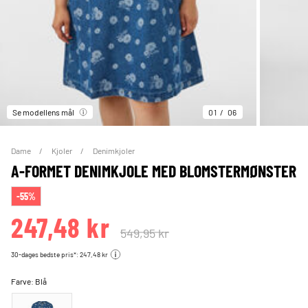
Se modellens mål
01
06
Dame
Kjoler
Denimkjoler
A-FORMET DENIMKJOLE MED BLOMSTERMØNSTER
-55%
247,48 kr
549,95 kr
30-dages bedste pris*: 247,48 kr
Farve:
Blå