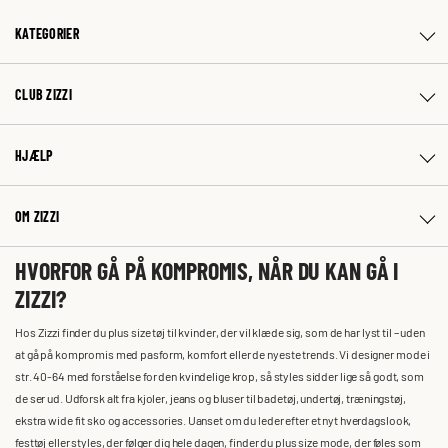
KATEGORIER
CLUB ZIZZI
HJÆLP
OM ZIZZI
HVORFOR GÅ PÅ KOMPROMIS, NÅR DU KAN GÅ I
ZIZZI?
Hos Zizzi finder du plus size tøj til kvinder, der vil klæde sig, som de har lyst til – uden
at gå på kompromis med pasform, komfort eller de nyeste trends. Vi designer mode i
str. 40-64 med forståelse for den kvindelige krop, så styles sidder lige så godt, som
de ser ud. Udforsk alt fra kjoler, jeans og bluser til badetøj, undertøj, træningstøj,
ekstra wide fit sko og accessories. Uanset om du leder efter et nyt hverdagslook,
festtøj eller styles, der følger dig hele dagen, finder du plus size mode, der føles som