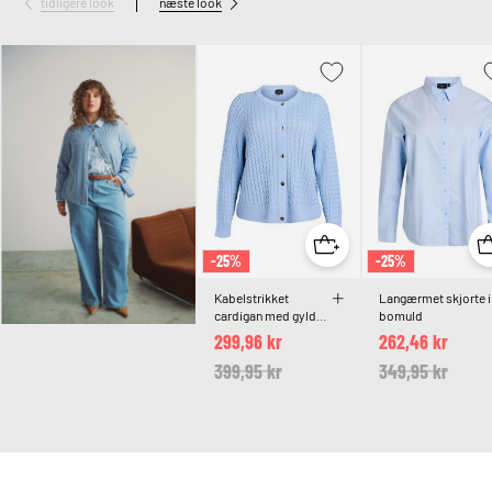
tidligere look
næste look
-25%
-25%
Kabelstrikket
Langærmet skjorte i
cardigan med gyldne
bomuld
knapper
299,96 kr
262,46 kr
Price reduced from
399,95 kr
to
Price reduced 
349,95 kr
to