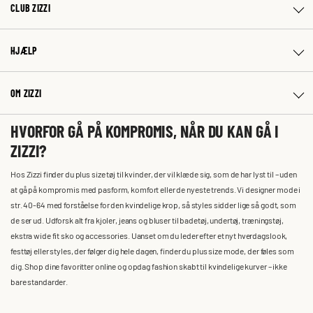
CLUB ZIZZI
HJÆLP
OM ZIZZI
HVORFOR GÅ PÅ KOMPROMIS, NÅR DU KAN GÅ I
ZIZZI?
Hos Zizzi finder du plus size tøj til kvinder, der vil klæde sig, som de har lyst til – uden
at gå på kompromis med pasform, komfort eller de nyeste trends. Vi designer mode i
str. 40-64 med forståelse for den kvindelige krop, så styles sidder lige så godt, som
de ser ud. Udforsk alt fra kjoler, jeans og bluser til badetøj, undertøj, træningstøj,
ekstra wide fit sko og accessories. Uanset om du leder efter et nyt hverdagslook,
festtøj eller styles, der følger dig hele dagen, finder du plus size mode, der føles som
dig. Shop dine favoritter online og opdag fashion skabt til kvindelige kurver – ikke
bare standarder.