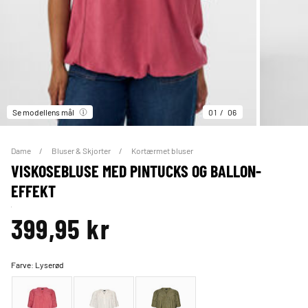
Se modellens mål
01
06
Dame
Bluser & Skjorter
Kortærmet bluser
VISKOSEBLUSE MED PINTUCKS OG BALLON-
EFFEKT
399,95 kr
Farve:
Lyserød