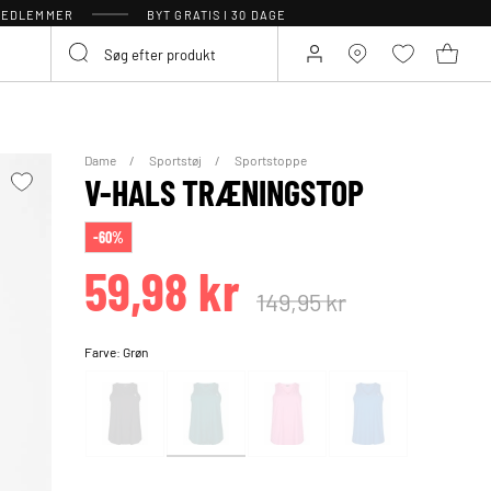
 MEDLEMMER
BYT GRATIS I 30 DAGE
Dame
Sportstøj
Sportstoppe
V-HALS TRÆNINGSTOP
-60%
59,98 kr
149,95 kr
Farve:
Grøn