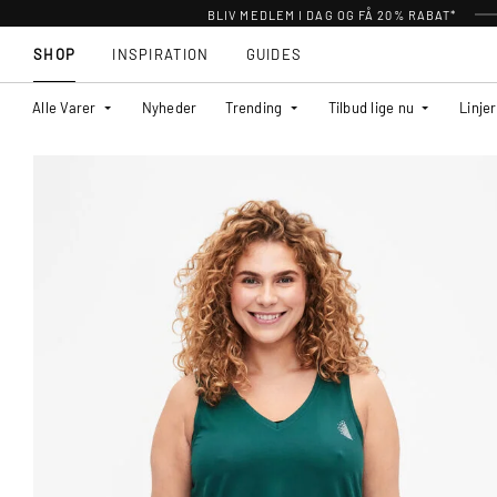
BLIV MEDLEM I DAG OG FÅ 20% RABAT*
SHOP
INSPIRATION
GUIDES
Alle Varer
Nyheder
Trending
Tilbud lige nu
Linjer