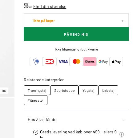
Find din størrelse
Ikke på lager
PÅMIND MIG
Ikke tilgængelig i butikkerne
Relaterede kategorier
Træningstøj
Sportstoppe
Yogatøj
Løbetøj
06
Fitnesstøj
Hos Zizzi får du
Gratis levering ved køb over 499,- ellers 9
kr