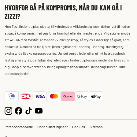
HVORFOR GÅ PÅ KOMPROMIS, NÅR DU KAN GÅ I
ZIZZI?
Hos Zizzi finder du plus size tøj til kvinder, der vil klæde sig, som de har lyst til – uden
at gå på kompromis med pasform, komfort eller de nyeste trends. Vi designer mode i
str. 40-64 med forståelse for den kvindelige krop, så styles sidder lige så godt, som
de ser ud. Udforsk alt fra kjoler, jeans og bluser til badetøj, undertøj, træningstøj,
ekstra wide fit sko og accessories. Uanset om du leder efter et nyt hverdagslook,
festtøj eller styles, der følger dig hele dagen, finder du plus size mode, der føles som
dig. Shop dine favoritter online og opdag fashion skabt til kvindelige kurver – ikke
bare standarder.
Persondatapolitik
Handelsbetingelser
Cookies
Sitemap