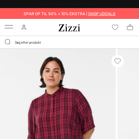
GRATIS LEVERING FRA 499,-*
SPAR OP TIL 50% + 10% EKSTRA |
SHOP UDSALG
Menu