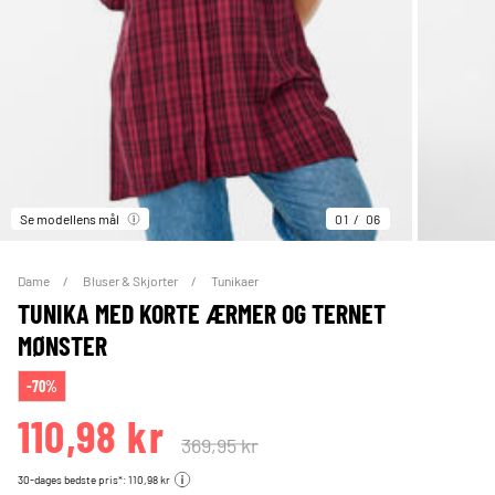
Se modellens mål
01
06
Dame
Bluser & Skjorter
Tunikaer
TUNIKA MED KORTE ÆRMER OG TERNET
MØNSTER
-70%
110,98 kr
369,95 kr
30-dages bedste pris*: 110,98 kr