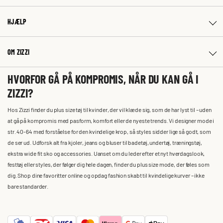
HJÆLP
OM ZIZZI
HVORFOR GÅ PÅ KOMPROMIS, NÅR DU KAN GÅ I
ZIZZI?
Hos Zizzi finder du plus size tøj til kvinder, der vil klæde sig, som de har lyst til – uden
at gå på kompromis med pasform, komfort eller de nyeste trends. Vi designer mode i
str. 40-64 med forståelse for den kvindelige krop, så styles sidder lige så godt, som
de ser ud. Udforsk alt fra kjoler, jeans og bluser til badetøj, undertøj, træningstøj,
ekstra wide fit sko og accessories. Uanset om du leder efter et nyt hverdagslook,
festtøj eller styles, der følger dig hele dagen, finder du plus size mode, der føles som
dig. Shop dine favoritter online og opdag fashion skabt til kvindelige kurver – ikke
bare standarder.