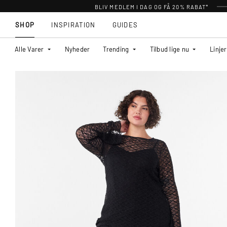
BLIV MEDLEM I DAG OG FÅ 20% RABAT*
SHOP
INSPIRATION
GUIDES
Alle Varer
Nyheder
Trending
Tilbud lige nu
Linjer