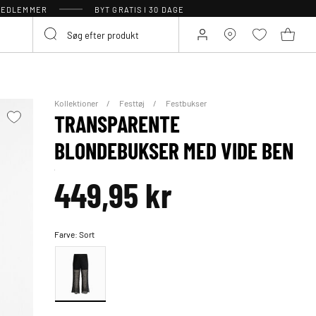
 MEDLEMMER
BYT GRATIS I 30 DAGE
Kollektioner
Festtøj
Festbukser
TRANSPARENTE
BLONDEBUKSER MED VIDE BEN
449,95 kr
Farve:
Sort