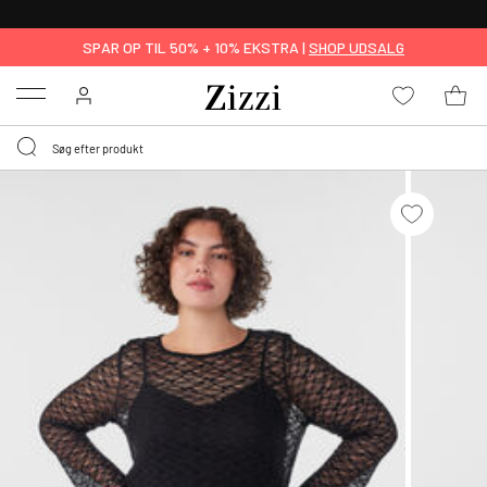
GRATIS LEVERING FRA 499,-*
SPAR OP TIL 50% + 10% EKSTRA |
SHOP UDSALG
Menu