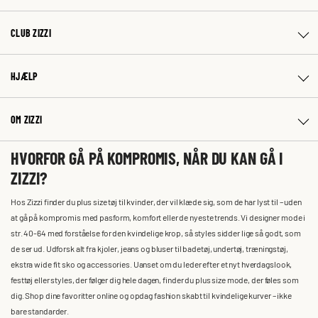
CLUB ZIZZI
HJÆLP
OM ZIZZI
HVORFOR GÅ PÅ KOMPROMIS, NÅR DU KAN GÅ I
ZIZZI?
Hos Zizzi finder du plus size tøj til kvinder, der vil klæde sig, som de har lyst til – uden
at gå på kompromis med pasform, komfort eller de nyeste trends. Vi designer mode i
str. 40-64 med forståelse for den kvindelige krop, så styles sidder lige så godt, som
de ser ud. Udforsk alt fra kjoler, jeans og bluser til badetøj, undertøj, træningstøj,
ekstra wide fit sko og accessories. Uanset om du leder efter et nyt hverdagslook,
festtøj eller styles, der følger dig hele dagen, finder du plus size mode, der føles som
dig. Shop dine favoritter online og opdag fashion skabt til kvindelige kurver – ikke
bare standarder.