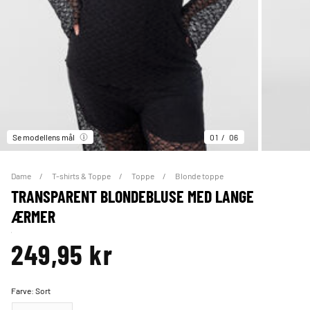
Se modellens mål
01
06
Dame
T-shirts & Toppe
Toppe
Blonde toppe
TRANSPARENT BLONDEBLUSE MED LANGE
ÆRMER
249,95 kr
Farve:
Sort