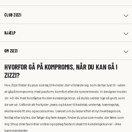
CLUB ZIZZI
HJÆLP
OM ZIZZI
HVORFOR GÅ PÅ KOMPROMIS, NÅR DU KAN GÅ I
ZIZZI?
Hos Zizzi finder du plus size tøj til kvinder, der vil klæde sig, som de har lyst til – uden
at gå på kompromis med pasform, komfort eller de nyeste trends. Vi designer mode i
str. 40-64 med forståelse for den kvindelige krop, så styles sidder lige så godt, som
de ser ud. Udforsk alt fra kjoler, jeans og bluser til badetøj, undertøj, træningstøj,
ekstra wide fit sko og accessories. Uanset om du leder efter et nyt hverdagslook,
festtøj eller styles, der følger dig hele dagen, finder du plus size mode, der føles som
dig. Shop dine favoritter online og opdag fashion skabt til kvindelige kurver – ikke
bare standarder.