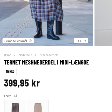
Se modellens mål
01
07
Dame
Nederdele
Midi nederdele
TERNET MESHNEDERDEL I MIDI-LÆNGDE
NYHED
399,95 kr
Farve:
Blå