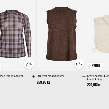
NYHED
 med ternet mønster
Strikvest med ribkanter
Kraveindsats i blo
knaplukning
r
259,95 kr
229,95 kr