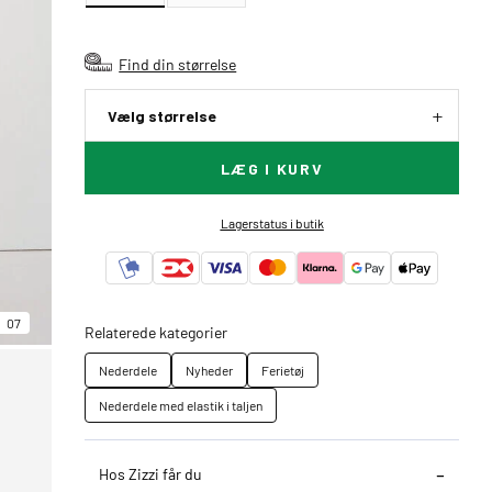
Find din størrelse
Vælg størrelse
LÆG I KURV
Lagerstatus i butik
07
Relaterede kategorier
Nederdele
Nyheder
Ferietøj
Nederdele med elastik i taljen
Hos Zizzi får du