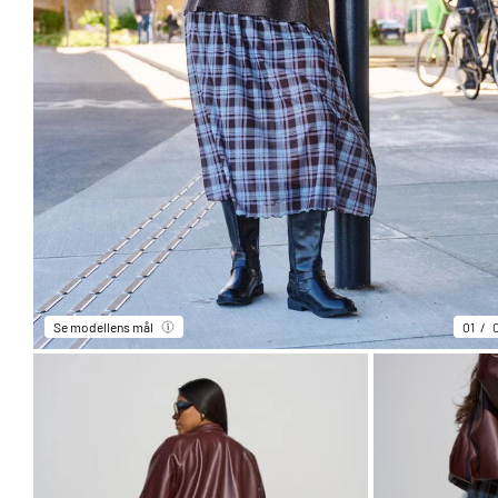
Se modellens mål
01