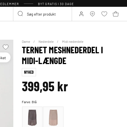
 MEDLEMMER
BYT GRATIS I 30 DAGE
Dame
Nederdele
Midi nederdele
TERNET MESHNEDERDEL I
oket
MIDI-LÆNGDE
NYHED
399,95 kr
Farve:
Blå