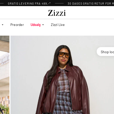
GRATIS LEVERING FRA 499,-*
30 DAGES GRATIS RETUR FOR
Preorder
Udsalg
Zizzi Live
Shop lo