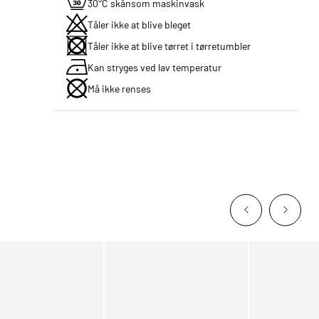
30°C skånsom maskinvask
Tåler ikke at blive bleget
Tåler ikke at blive tørret i tørretumbler
Kan stryges ved lav temperatur
Må ikke renses