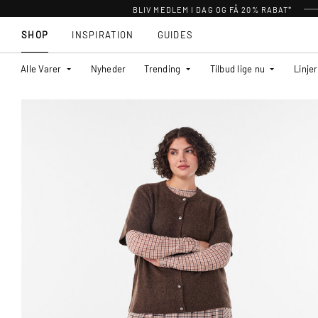
BLIV MEDLEM I DAG OG FÅ 20% RABAT*
SHOP
INSPIRATION
GUIDES
Alle Varer
Nyheder
Trending
Tilbud lige nu
Linjer