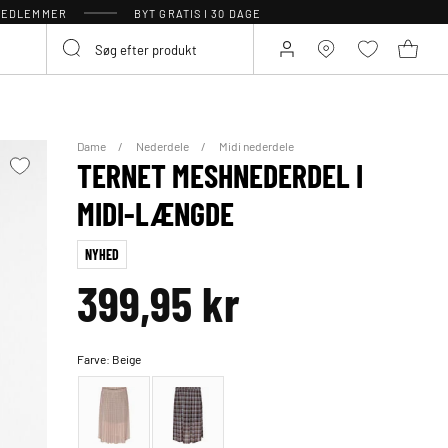
 MEDLEMMER
BYT GRATIS I 30 DAGE
Dame
Nederdele
Midi nederdele
TERNET MESHNEDERDEL I
MIDI-LÆNGDE
NYHED
399,95 kr
Farve:
Beige