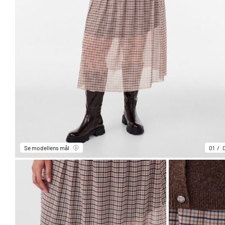
Se modellens mål
01