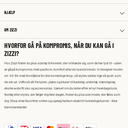
HJÆLP
OM ZIZZI
HVORFOR GÅ PÅ KOMPROMIS, NÅR DU KAN GÅ I
ZIZZI?
Hos Zizzi finder du plus size tøj til kvinder, der vil klæde sig, som de har lyst til – uden
at gå på kompromis med pasform, komfort eller de nyeste trends. Vi designer mode i
str. 40-64 med forståelse for den kvindelige krop, så styles sidder lige så godt, som
de ser ud. Udforsk alt fra kjoler, jeans og bluser til badetøj, undertøj, træningstøj,
ekstra wide fit sko og accessories. Uanset om du leder efter et nyt hverdagslook,
festtøj eller styles, der følger dig hele dagen, finder du plus size mode, der føles som
dig. Shop dine favoritter online og opdag fashion skabt til kvindelige kurver – ikke
bare standarder.