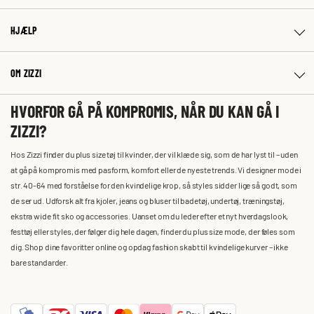
HJÆLP
OM ZIZZI
HVORFOR GÅ PÅ KOMPROMIS, NÅR DU KAN GÅ I
ZIZZI?
Hos Zizzi finder du plus size tøj til kvinder, der vil klæde sig, som de har lyst til – uden
at gå på kompromis med pasform, komfort eller de nyeste trends. Vi designer mode i
str. 40-64 med forståelse for den kvindelige krop, så styles sidder lige så godt, som
de ser ud. Udforsk alt fra kjoler, jeans og bluser til badetøj, undertøj, træningstøj,
ekstra wide fit sko og accessories. Uanset om du leder efter et nyt hverdagslook,
festtøj eller styles, der følger dig hele dagen, finder du plus size mode, der føles som
dig. Shop dine favoritter online og opdag fashion skabt til kvindelige kurver – ikke
bare standarder.