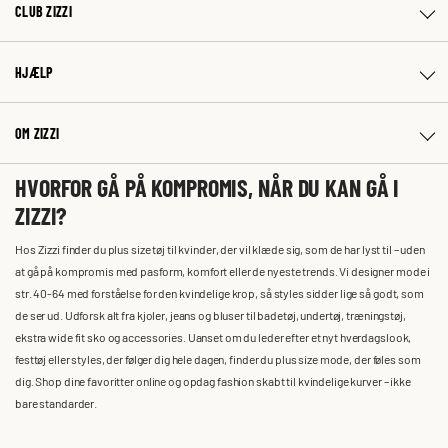
CLUB ZIZZI
HJÆLP
OM ZIZZI
HVORFOR GÅ PÅ KOMPROMIS, NÅR DU KAN GÅ I
ZIZZI?
Hos Zizzi finder du plus size tøj til kvinder, der vil klæde sig, som de har lyst til – uden
at gå på kompromis med pasform, komfort eller de nyeste trends. Vi designer mode i
str. 40-64 med forståelse for den kvindelige krop, så styles sidder lige så godt, som
de ser ud. Udforsk alt fra kjoler, jeans og bluser til badetøj, undertøj, træningstøj,
ekstra wide fit sko og accessories. Uanset om du leder efter et nyt hverdagslook,
festtøj eller styles, der følger dig hele dagen, finder du plus size mode, der føles som
dig. Shop dine favoritter online og opdag fashion skabt til kvindelige kurver – ikke
bare standarder.