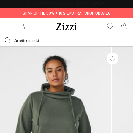
GRATIS LEVERING FRA 499,-*
SPAR OP TIL 50% + 10% EKSTRA |
SHOP UDSALG
Menu