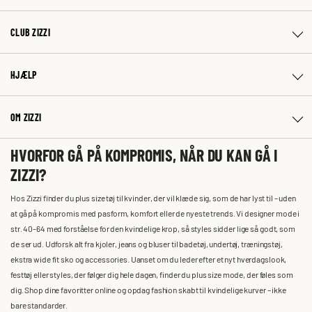
CLUB ZIZZI
HJÆLP
OM ZIZZI
HVORFOR GÅ PÅ KOMPROMIS, NÅR DU KAN GÅ I
ZIZZI?
Hos Zizzi finder du plus size tøj til kvinder, der vil klæde sig, som de har lyst til – uden
at gå på kompromis med pasform, komfort eller de nyeste trends. Vi designer mode i
str. 40-64 med forståelse for den kvindelige krop, så styles sidder lige så godt, som
de ser ud. Udforsk alt fra kjoler, jeans og bluser til badetøj, undertøj, træningstøj,
ekstra wide fit sko og accessories. Uanset om du leder efter et nyt hverdagslook,
festtøj eller styles, der følger dig hele dagen, finder du plus size mode, der føles som
dig. Shop dine favoritter online og opdag fashion skabt til kvindelige kurver – ikke
bare standarder.