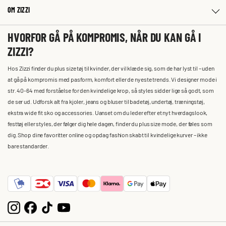
OM ZIZZI
HVORFOR GÅ PÅ KOMPROMIS, NÅR DU KAN GÅ I
ZIZZI?
Hos Zizzi finder du plus size tøj til kvinder, der vil klæde sig, som de har lyst til – uden
at gå på kompromis med pasform, komfort eller de nyeste trends. Vi designer mode i
str. 40-64 med forståelse for den kvindelige krop, så styles sidder lige så godt, som
de ser ud. Udforsk alt fra kjoler, jeans og bluser til badetøj, undertøj, træningstøj,
ekstra wide fit sko og accessories. Uanset om du leder efter et nyt hverdagslook,
festtøj eller styles, der følger dig hele dagen, finder du plus size mode, der føles som
dig. Shop dine favoritter online og opdag fashion skabt til kvindelige kurver – ikke
bare standarder.