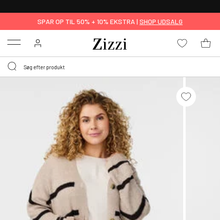
GRATIS LEVERING FRA 499,-*
SPAR OP TIL 50% + 10% EKSTRA |
SHOP UDSALG
Menu