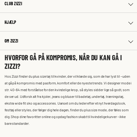
CLUB ZIZZI
HJÆLP
OM ZIZZI
HVORFOR GÅ PÅ KOMPROMIS, NÅR DU KAN GÅ I
ZIZZI?
Hos Zizzi finder du plus size tøj til kvinder, der vil klæde sig, som de har lyst til – uden
at gå på kompromis med pasform, komfort eller de nyeste trends. Vi designer mode i
str. 40-64 med forståelse for den kvindelige krop, så styles sidder lige så godt, som
de ser ud. Udforsk alt fra kjoler, jeans og bluser til badetøj, undertøj, træningstøj,
ekstra wide fit sko og accessories. Uanset om du leder efter et nyt hverdagslook,
festtøj eller styles, der følger dig hele dagen, finder du plus size mode, der føles som
dig. Shop dine favoritter online og opdag fashion skabt til kvindelige kurver – ikke
bare standarder.