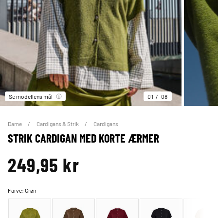
Se modellens mål
01
08
Dame
Cardigans & Strik
Cardigans
STRIK CARDIGAN MED KORTE ÆRMER
249,95 kr
Farve:
Grøn