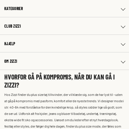
KATEGORIER
CLUB ZIZZI
HJÆLP
OM ZIZZI
HVORFOR GÅ PÅ KOMPROMIS, NÅR DU KAN GÅ I
ZIZZI?
Hos Zizzi finder du plus size tøj til kvinder, der vil klæde sig, som de har lyst til – uden
at gå på kompromis med pasform, komfort eller de nyeste trends. Vi designer mode i
str. 40-64 med forståelse for den kvindelige krop, så styles sidder lige så godt, som
de ser ud. Udforsk alt fra kjoler, jeans og bluser til badetøj, undertøj, træningstøj,
ekstra wide fit sko og accessories. Uanset om du leder efter et nyt hverdagslook,
festtøj eller styles, der følger dig hele dagen, finder du plus size mode, der føles som