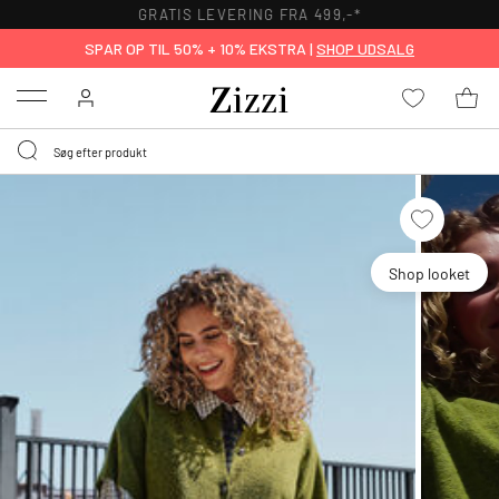
GRATIS LEVERING FRA 499,-*
SPAR OP TIL 50% + 10% EKSTRA |
SHOP UDSALG
Menu
Shop looket