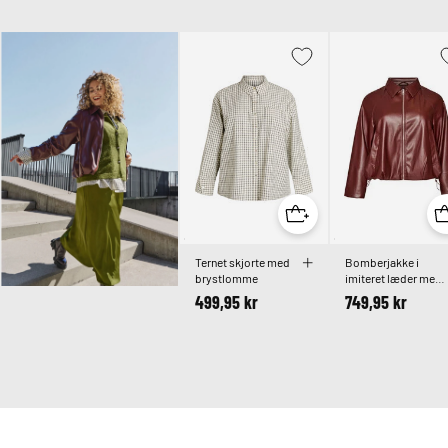
Ternet skjorte med
Bomberjakke i
brystlomme
imiteret læder med
snøre forneden
499,95 kr
749,95 kr