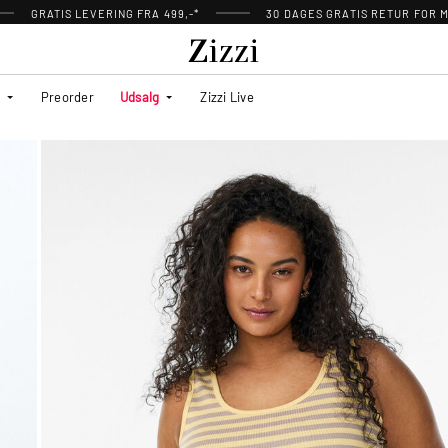
GRATIS LEVERING FRA 499,-*
30 DAGES GRATIS RETUR FOR
Preorder
Udsalg
Zizzi Live