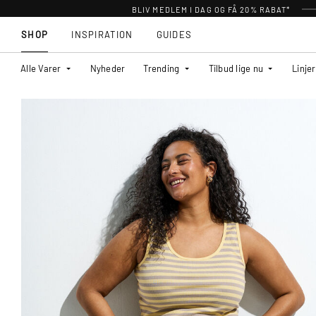
BLIV MEDLEM I DAG OG FÅ 20% RABAT*
SHOP
INSPIRATION
GUIDES
Alle Varer
Nyheder
Trending
Tilbud lige nu
Linjer