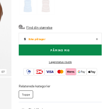
Find din størrelse
S
Ikke på lager
PÅMIND MIG
Lagerstatus i butik
07
Relaterede kategorier
Toppe