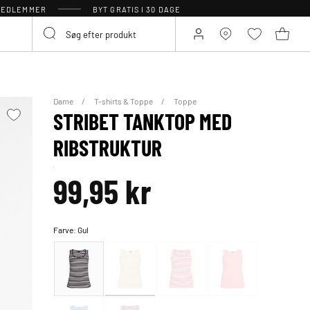
 MEDLEMMER
BYT GRATIS I 30 DAGE
Dame
T-shirts & Toppe
Toppe
STRIBET TANKTOP MED
RIBSTRUKTUR
99,95 kr
Farve:
Gul