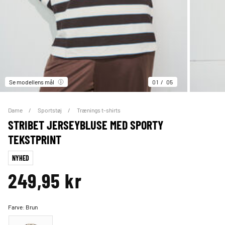
Se modellens mål
01
05
Dame
Sportstøj
Trænings t-shirts
STRIBET JERSEYBLUSE MED SPORTY
TEKSTPRINT
NYHED
249,95 kr
Farve:
Brun