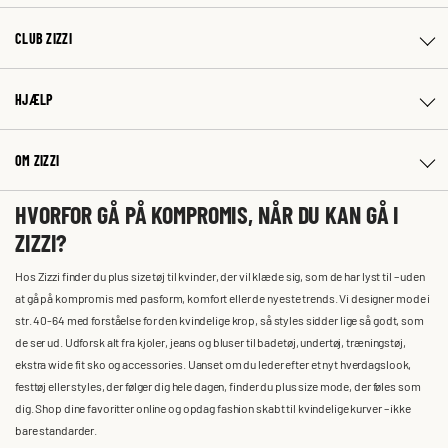
CLUB ZIZZI
HJÆLP
OM ZIZZI
HVORFOR GÅ PÅ KOMPROMIS, NÅR DU KAN GÅ I
ZIZZI?
Hos Zizzi finder du plus size tøj til kvinder, der vil klæde sig, som de har lyst til – uden
at gå på kompromis med pasform, komfort eller de nyeste trends. Vi designer mode i
str. 40-64 med forståelse for den kvindelige krop, så styles sidder lige så godt, som
de ser ud. Udforsk alt fra kjoler, jeans og bluser til badetøj, undertøj, træningstøj,
ekstra wide fit sko og accessories. Uanset om du leder efter et nyt hverdagslook,
festtøj eller styles, der følger dig hele dagen, finder du plus size mode, der føles som
dig. Shop dine favoritter online og opdag fashion skabt til kvindelige kurver – ikke
bare standarder.