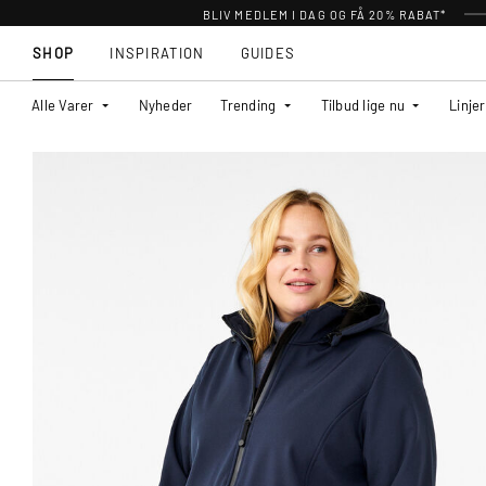
BLIV MEDLEM I DAG OG FÅ 20% RABAT*
SHOP
INSPIRATION
GUIDES
Alle Varer
Nyheder
Trending
Tilbud lige nu
Linjer