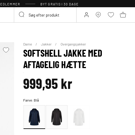
 MEDLEMMER
BYT GRATIS I 30 DAGE
Dame
Jakker
Overgangsjakker
SOFTSHELL JAKKE MED
AFTAGELIG HÆTTE
999,95 kr
Farve:
Blå