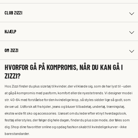
CLUB ZIZZI
HJÆLP
OM ZIZZI
HVORFOR GÅ PÅ KOMPROMIS, NÅR DU KAN GÅ I
ZIZZI?
Hos Zizzi finder du plus size tøj til kvinder, der vil klæde sig, som de har lyst til – uden
at gå på kompromis med pasform, komfort eller de nyeste trends. Vi designer mode i
str. 40-64 med forståelse for den kvindelige krop, så styles sidder lige så godt, som
de ser ud. Udforsk alt fra kjoler, jeans og bluser til badetøj, undertøj, træningstøj,
ekstra wide fit sko og accessories. Uanset om du leder efter et nyt hverdagslook,
festtøj eller styles, der følger dig hele dagen, finder du plus size mode, der føles som
dig. Shop dine favoritter online og opdag fashion skabt til kvindelige kurver – ikke
bare standarder.