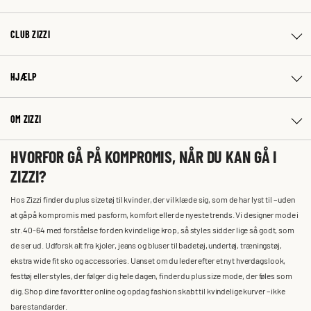
CLUB ZIZZI
HJÆLP
OM ZIZZI
HVORFOR GÅ PÅ KOMPROMIS, NÅR DU KAN GÅ I
ZIZZI?
Hos Zizzi finder du plus size tøj til kvinder, der vil klæde sig, som de har lyst til – uden
at gå på kompromis med pasform, komfort eller de nyeste trends. Vi designer mode i
str. 40-64 med forståelse for den kvindelige krop, så styles sidder lige så godt, som
de ser ud. Udforsk alt fra kjoler, jeans og bluser til badetøj, undertøj, træningstøj,
ekstra wide fit sko og accessories. Uanset om du leder efter et nyt hverdagslook,
festtøj eller styles, der følger dig hele dagen, finder du plus size mode, der føles som
dig. Shop dine favoritter online og opdag fashion skabt til kvindelige kurver – ikke
bare standarder.