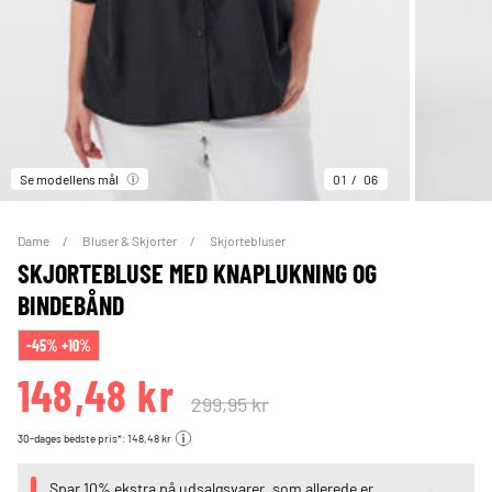
Se modellens mål
01
06
Dame
Bluser & Skjorter
Skjortebluser
SKJORTEBLUSE MED KNAPLUKNING OG
BINDEBÅND
-45% +10%
148,48 kr
299,95 kr
30-dages bedste pris*: 148,48 kr
Spar 10% ekstra på udsalgsvarer, som allerede er