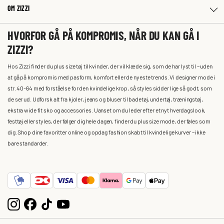
OM ZIZZI
HVORFOR GÅ PÅ KOMPROMIS, NÅR DU KAN GÅ I
ZIZZI?
Hos Zizzi finder du plus size tøj til kvinder, der vil klæde sig, som de har lyst til – uden
at gå på kompromis med pasform, komfort eller de nyeste trends. Vi designer mode i
str. 40-64 med forståelse for den kvindelige krop, så styles sidder lige så godt, som
de ser ud. Udforsk alt fra kjoler, jeans og bluser til badetøj, undertøj, træningstøj,
ekstra wide fit sko og accessories. Uanset om du leder efter et nyt hverdagslook,
festtøj eller styles, der følger dig hele dagen, finder du plus size mode, der føles som
dig. Shop dine favoritter online og opdag fashion skabt til kvindelige kurver – ikke
bare standarder.