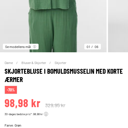
Se modellens mål
01
06
Dame
Bluser & Skjorter
Skjorter
SKJORTEBLUSE I BOMULDSMUSSELIN MED KORTE
ÆRMER
-70%
98,98 kr
329,95 kr
30-dages bedste pris*: 98,98 kr
Farve:
Grøn