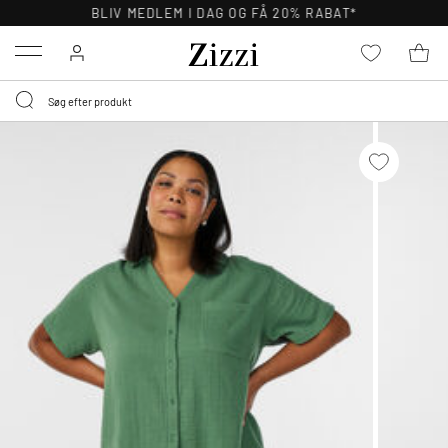
BLIV MEDLEM I DAG OG FÅ 20% RABAT*
Menu