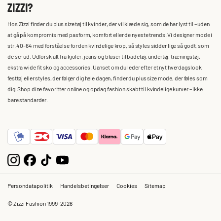
ZIZZI?
Hos Zizzi finder du plus size tøj til kvinder, der vil klæde sig, som de har lyst til – uden
at gå på kompromis med pasform, komfort eller de nyeste trends. Vi designer mode i
str. 40-64 med forståelse for den kvindelige krop, så styles sidder lige så godt, som
de ser ud. Udforsk alt fra kjoler, jeans og bluser til badetøj, undertøj, træningstøj,
ekstra wide fit sko og accessories. Uanset om du leder efter et nyt hverdagslook,
festtøj eller styles, der følger dig hele dagen, finder du plus size mode, der føles som
dig. Shop dine favoritter online og opdag fashion skabt til kvindelige kurver – ikke
bare standarder.
Persondatapolitik
Handelsbetingelser
Cookies
Sitemap
© Zizzi Fashion 1999-2026