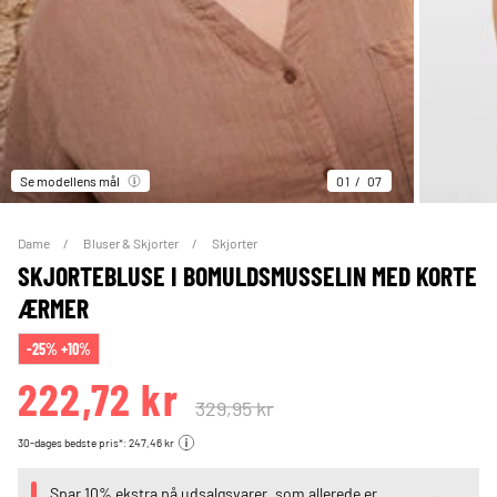
Se modellens mål
01
07
Dame
Bluser & Skjorter
Skjorter
SKJORTEBLUSE I BOMULDSMUSSELIN MED KORTE
ÆRMER
-25% +10%
222,72 kr
329,95 kr
30-dages bedste pris*: 247,46 kr
Spar 10% ekstra på udsalgsvarer, som allerede er