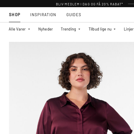
BLIV MEDLEM I DAG OG FÅ 20% RABAT*
SHOP
INSPIRATION
GUIDES
Alle Varer
Nyheder
Trending
Tilbud lige nu
Linjer