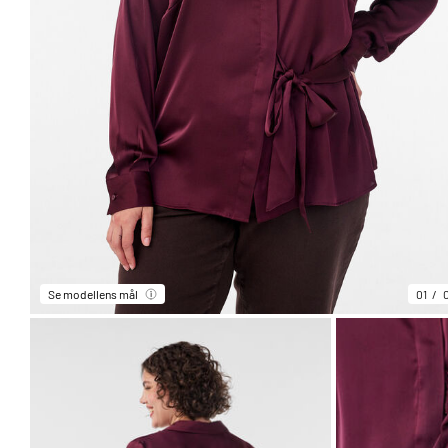
Se modellens mål
01