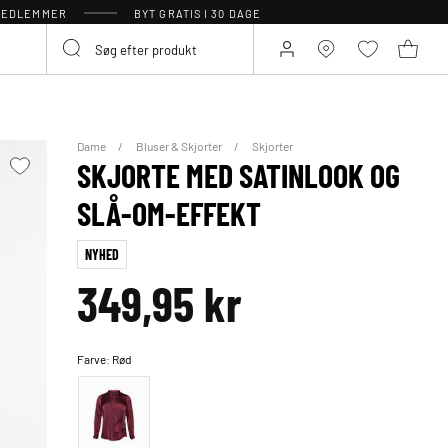
 MEDLEMMER
BYT GRATIS I 30 DAGE
Dame
Bluser & Skjorter
Skjorter
SKJORTE MED SATINLOOK OG
SLÅ-OM-EFFEKT
NYHED
349,95 kr
Farve:
Rød