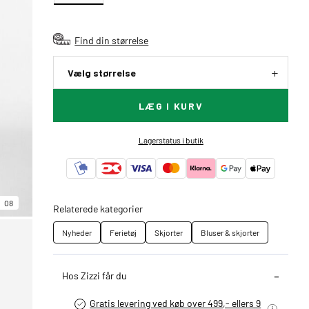
Find din størrelse
Vælg størrelse
LÆG I KURV
Lagerstatus i butik
08
Relaterede kategorier
Nyheder
Ferietøj
Skjorter
Bluser & skjorter
Hos Zizzi får du
Gratis levering ved køb over 499,- ellers 9