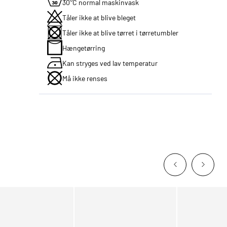
30°C normal maskinvask
Tåler ikke at blive bleget
Tåler ikke at blive tørret i tørretumbler
Hængetørring
Kan stryges ved lav temperatur
Må ikke renses