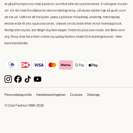
at gå på kompromis med pasform, komfort eller de nyeste trends. Vi designer mode i
str. 40-64 med forståelse for den kvindelige krop, så styles sidder lige så godt, som
de ser ud. Udforsk alt fra kjoler, jeans og bluser til badetøj, undertøj, træningstøj,
ekstra wide fit sko og accessories. Uanset om du leder efter et nyt hverdagslook,
festtøj eller styles, der følger dig hele dagen, finder du plus size mode, der føles som
dig. Shop dine favoritter online og opdag fashion skabt til kvindelige kurver – ikke
bare standarder.
Persondatapolitik
Handelsbetingelser
Cookies
Sitemap
© Zizzi Fashion 1999-2026