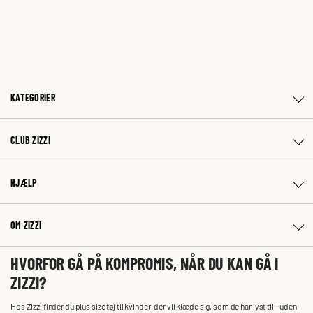
KATEGORIER
CLUB ZIZZI
HJÆLP
OM ZIZZI
HVORFOR GÅ PÅ KOMPROMIS, NÅR DU KAN GÅ I
ZIZZI?
Hos Zizzi finder du plus size tøj til kvinder, der vil klæde sig, som de har lyst til – uden