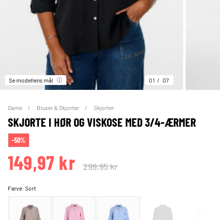
Se modellens mål
01
07
Dame
Bluser & Skjorter
Skjorter
SKJORTE I HØR OG VISKOSE MED 3/4-ÆRMER
-50%
149,97 kr
299,95 kr
Farve:
Sort