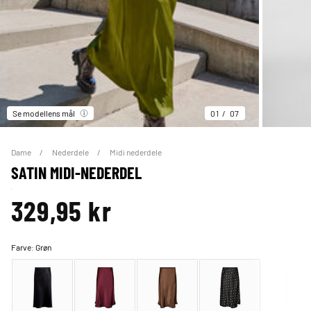
Se modellens mål
01
07
Dame
Nederdele
Midi nederdele
SATIN MIDI-NEDERDEL
329,95 kr
Farve:
Grøn