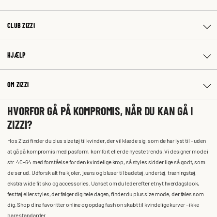
CLUB ZIZZI
HJÆLP
OM ZIZZI
HVORFOR GÅ PÅ KOMPROMIS, NÅR DU KAN GÅ I
ZIZZI?
Hos Zizzi finder du plus size tøj til kvinder, der vil klæde sig, som de har lyst til – uden
at gå på kompromis med pasform, komfort eller de nyeste trends. Vi designer mode i
str. 40-64 med forståelse for den kvindelige krop, så styles sidder lige så godt, som
de ser ud. Udforsk alt fra kjoler, jeans og bluser til badetøj, undertøj, træningstøj,
ekstra wide fit sko og accessories. Uanset om du leder efter et nyt hverdagslook,
festtøj eller styles, der følger dig hele dagen, finder du plus size mode, der føles som
dig. Shop dine favoritter online og opdag fashion skabt til kvindelige kurver – ikke
bare standarder.