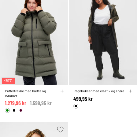
-20%
Pufferfrakke med hætte og
Regnbukser med elastik og snøre
lommer
499,95 kr
1.279,96 kr
Price reduced from
1.599,95 kr
to