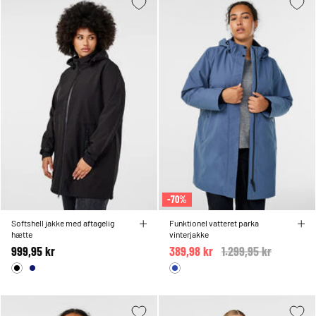
-70%
Softshell jakke med aftagelig
Funktionel vatteret parka
hætte
vinterjakke
999,95 kr
389,98 kr
Price reduced from
1.299,95 kr
to