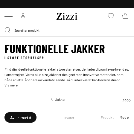
GRATIS LEVERING FRA 499,-*
Menu
FUNKTIONELLE JAKKER
I STORE STØRRELSER
Find din ideelle funktionelle jakke i store størrelser, der lader dig omfavne hver dag,
uanset vejret. Vores plus size jakker er designet med innovative materialer, som
både er lette, åndbare og vandafvisende, så du ubesværet kan bevæge dig og
Vis mere
skabe dit eget look. Hos Zizzi finder du funktionelt overtøj – fra elegante
softshell
jakker
til tekniske jakker med smarte detaljer. Perfekte til blæsende forårs- eller
våde sommerdage, hvor du ønsker at være dig selv, lige som du har lyst til.
Jakker
Funk
Produkt
Model
11 varer
Filter
(1)