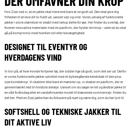
DER OMFAVNER DIN KROP
Hos Zizzi ved vi, at en jakke skal mere end bare at se godt ud. Den skal give dig
friheden til at leve dit liv fuldt ud, uanset vejr og vind. Vores udvalg af funktionelle
jakker i store størrelser er skabt med netop dette for øje. Her finder du overtøj, der
forener innovative materialer med en pasform, der hylder din krop – uden at du skal
gå på kompromis med hverken stil eller bevægelighed.
DESIGNET TIL EVENTYR OG
HVERDAGENS VIND
Vi tror på, at hver kvinde fortjener tøj, der sidder lige så godt, som det ser ud. Derfor
er vores funktionelle jakker udviklet med et dybdegående kendskab til den plus
size kvindekrop. Vi skalerer ikke bare et mønster op; vi skaber en pasform, der er
gennemtænkt ned til mindste detalje. Uanset om du søger en let og åndbar jakke til
en våd forårsdag eller en vandafvisende model til blæsende sommervejr, finder du
det her. Med en Zizzi jakke kan du fokusere på nuet og være dig, som du har lyst til.
SOFTSHELL OG TEKNISKE JAKKER TIL
DIT AKTIVE LIV