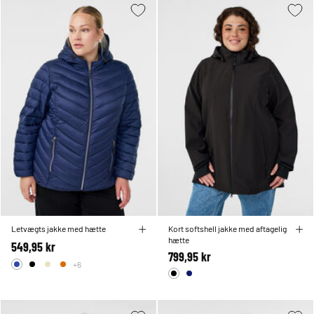
Letvægts jakke med hætte
Kort softshell jakke med aftagelig
hætte
549,95 kr
799,95 kr
+6