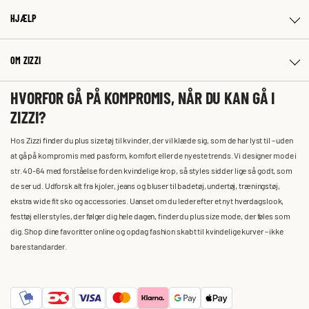
HJÆLP
OM ZIZZI
HVORFOR GÅ PÅ KOMPROMIS, NÅR DU KAN GÅ I
ZIZZI?
Hos Zizzi finder du plus size tøj til kvinder, der vil klæde sig, som de har lyst til – uden
at gå på kompromis med pasform, komfort eller de nyeste trends. Vi designer mode i
str. 40-64 med forståelse for den kvindelige krop, så styles sidder lige så godt, som
de ser ud. Udforsk alt fra kjoler, jeans og bluser til badetøj, undertøj, træningstøj,
ekstra wide fit sko og accessories. Uanset om du leder efter et nyt hverdagslook,
festtøj eller styles, der følger dig hele dagen, finder du plus size mode, der føles som
dig. Shop dine favoritter online og opdag fashion skabt til kvindelige kurver – ikke
bare standarder.