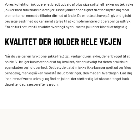
Vores kollektion inkluderer et bredt udvalg af plus size softshell jakker og tekniske
jakker med funktionelle detaljer. Disse jakker er designet til at beskytte dig mod
elementerne, mens de tillader din hud at ånde. De er lette at have på, giver dig fuld
bevægelsesfrihed og kan nemt styles til at komplementere dit personlige udtryk.
Fra en tur i naturen til en aktiv hverdag i byen – vores jakker er klar til at følge dig.
KVALITET DER HOLDER HELE VEJEN
Når du vælger en funktionel jakke fra Zizzi, vælger du en jakke, der er bygget til at
holde. Vi bruger kun materialer af høj kvalitet, der er udvalgt for deres praktiske
egenskaber og holdbarhed. Det betyder, at din jakke ikke kun ser godt ud og føles
behagelig, men også kan modstå de udfordringer, den møder i hverdagen. Lad dig
inspirere af vores udvalg, og find en jakke, der støtter dig i at skabe dit eget look –
dag efter dag, sæson efter sæson.