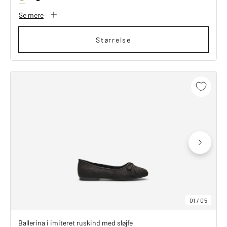
Se mere
Størrelse
01
/
05
Ballerina i imiteret ruskind med sløjfe