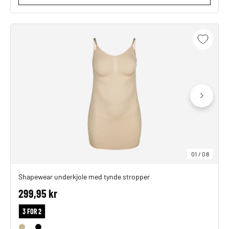
01
/
08
Shapewear underkjole med tynde stropper
299,95 kr
3 FOR 2