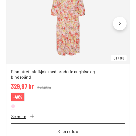
01
/
08
Blomstret midikjole med broderie anglaise og
bindebånd
329,97 kr
Price reduced from
549,95 kr
to
-40%
Se mere
Størrelse