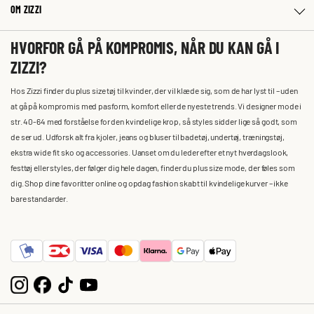
OM ZIZZI
HVORFOR GÅ PÅ KOMPROMIS, NÅR DU KAN GÅ I
ZIZZI?
Hos Zizzi finder du plus size tøj til kvinder, der vil klæde sig, som de har lyst til – uden
at gå på kompromis med pasform, komfort eller de nyeste trends. Vi designer mode i
str. 40-64 med forståelse for den kvindelige krop, så styles sidder lige så godt, som
de ser ud. Udforsk alt fra kjoler, jeans og bluser til badetøj, undertøj, træningstøj,
ekstra wide fit sko og accessories. Uanset om du leder efter et nyt hverdagslook,
festtøj eller styles, der følger dig hele dagen, finder du plus size mode, der føles som
dig. Shop dine favoritter online og opdag fashion skabt til kvindelige kurver – ikke
bare standarder.