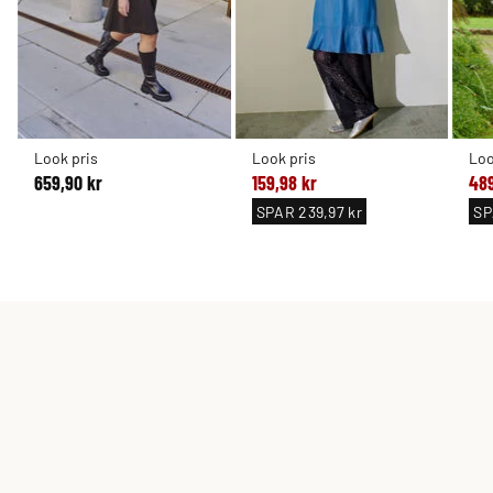
Look pris
Look pris
Loo
659,90 kr
159,98 kr
489
SPAR
239,97 kr
S