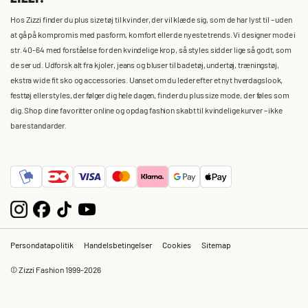
Hos Zizzi finder du plus size tøj til kvinder, der vil klæde sig, som de har lyst til – uden
at gå på kompromis med pasform, komfort eller de nyeste trends. Vi designer mode i
str. 40-64 med forståelse for den kvindelige krop, så styles sidder lige så godt, som
de ser ud. Udforsk alt fra kjoler, jeans og bluser til badetøj, undertøj, træningstøj,
ekstra wide fit sko og accessories. Uanset om du leder efter et nyt hverdagslook,
festtøj eller styles, der følger dig hele dagen, finder du plus size mode, der føles som
dig. Shop dine favoritter online og opdag fashion skabt til kvindelige kurver – ikke
bare standarder.
Persondatapolitik
Handelsbetingelser
Cookies
Sitemap
© Zizzi Fashion 1999-2026