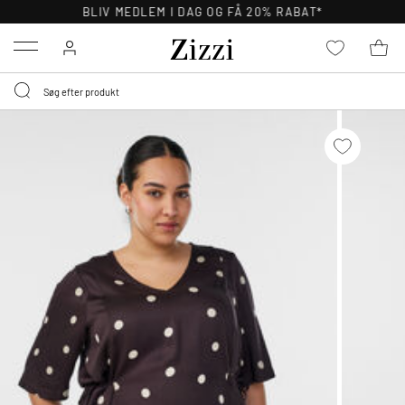
BLIV MEDLEM I DAG OG FÅ 20% RABAT*
Menu