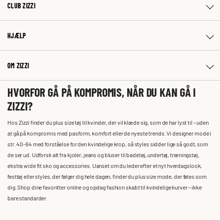
CLUB ZIZZI
HJÆLP
OM ZIZZI
HVORFOR GÅ PÅ KOMPROMIS, NÅR DU KAN GÅ I
ZIZZI?
Hos Zizzi finder du plus size tøj til kvinder, der vil klæde sig, som de har lyst til – uden
at gå på kompromis med pasform, komfort eller de nyeste trends. Vi designer mode i
str. 40-64 med forståelse for den kvindelige krop, så styles sidder lige så godt, som
de ser ud. Udforsk alt fra kjoler, jeans og bluser til badetøj, undertøj, træningstøj,
ekstra wide fit sko og accessories. Uanset om du leder efter et nyt hverdagslook,
festtøj eller styles, der følger dig hele dagen, finder du plus size mode, der føles som
dig. Shop dine favoritter online og opdag fashion skabt til kvindelige kurver – ikke
bare standarder.