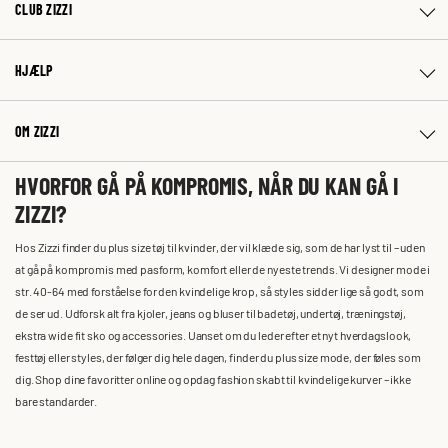
CLUB ZIZZI
HJÆLP
OM ZIZZI
HVORFOR GÅ PÅ KOMPROMIS, NÅR DU KAN GÅ I
ZIZZI?
Hos Zizzi finder du plus size tøj til kvinder, der vil klæde sig, som de har lyst til – uden
at gå på kompromis med pasform, komfort eller de nyeste trends. Vi designer mode i
str. 40-64 med forståelse for den kvindelige krop, så styles sidder lige så godt, som
de ser ud. Udforsk alt fra kjoler, jeans og bluser til badetøj, undertøj, træningstøj,
ekstra wide fit sko og accessories. Uanset om du leder efter et nyt hverdagslook,
festtøj eller styles, der følger dig hele dagen, finder du plus size mode, der føles som
dig. Shop dine favoritter online og opdag fashion skabt til kvindelige kurver – ikke
bare standarder.