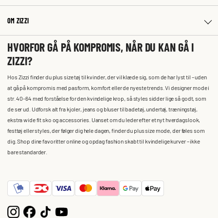
OM ZIZZI
HVORFOR GÅ PÅ KOMPROMIS, NÅR DU KAN GÅ I
ZIZZI?
Hos Zizzi finder du plus size tøj til kvinder, der vil klæde sig, som de har lyst til – uden
at gå på kompromis med pasform, komfort eller de nyeste trends. Vi designer mode i
str. 40-64 med forståelse for den kvindelige krop, så styles sidder lige så godt, som
de ser ud. Udforsk alt fra kjoler, jeans og bluser til badetøj, undertøj, træningstøj,
ekstra wide fit sko og accessories. Uanset om du leder efter et nyt hverdagslook,
festtøj eller styles, der følger dig hele dagen, finder du plus size mode, der føles som
dig. Shop dine favoritter online og opdag fashion skabt til kvindelige kurver – ikke
bare standarder.