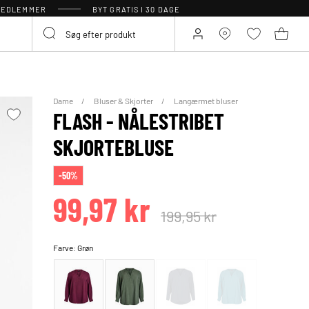
 MEDLEMMER
BYT GRATIS I 30 DAGE
Dame
Bluser & Skjorter
Langærmet bluser
FLASH - NÅLESTRIBET
SKJORTEBLUSE
-50%
99,97 kr
199,95 kr
Farve:
Grøn