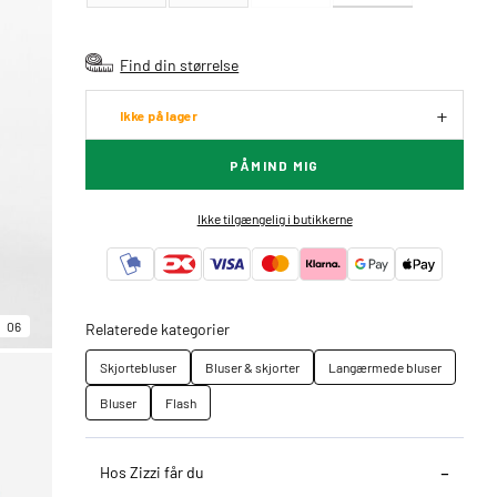
Find din størrelse
Ikke på lager
PÅMIND MIG
Ikke tilgængelig i butikkerne
06
Relaterede kategorier
Skjortebluser
Bluser & skjorter
Langærmede bluser
Bluser
Flash
Hos Zizzi får du