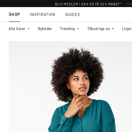
BLIV MEDLEM I DAG OG FÅ 20% RABAT*
SHOP
INSPIRATION
GUIDES
Alle Varer
Nyheder
Trending
Tilbud lige nu
Linjer