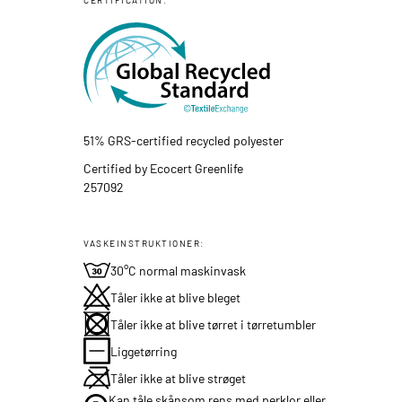
51% GRS-certified recycled polyester
Certified by Ecocert Greenlife
257092
VASKEINSTRUKTIONER:
30°C normal maskinvask
Tåler ikke at blive bleget
Tåler ikke at blive tørret i tørretumbler
Liggetørring
Tåler ikke at blive strøget
Kan tåle skånsom rens med perklor eller